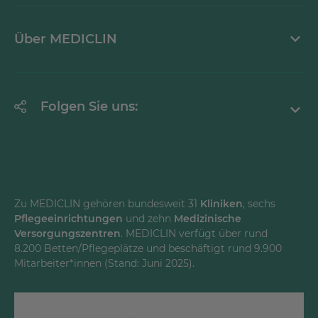
Mediathek
Über MEDICLIN
Krankheitsbilder A-Z
Erklärung zur Barrierefreiheit
Unternehmen
Folgen Sie uns:
Einrichtungen
Facebook
Instagram
Youtube
Zu MEDICLIN gehören bundesweit 31
Kliniken
, sechs
Pflegeeinrichtungen
und zehn
Medizinische
LinkedInd
Versorgungszentren
. MEDICLIN verfügt über rund
8.200 Betten/Pflegeplätze und beschäftigt rund 9.900
Mitarbeiter*innen (Stand: Juni 2025).