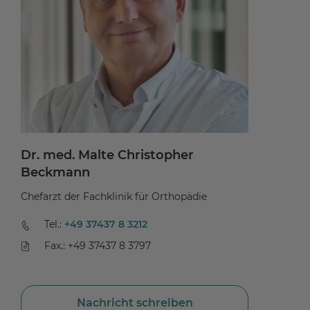
Dr. med. Malte Christopher
D
Beckmann
Ch
Chefarzt der Fachklinik für Orthopädie
Tel.:
+49 37437 8 3212
Fax.: +49 37437 8 3797
Nachricht schreiben