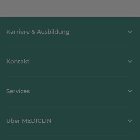
Karriere & Ausbildung
MEDICLIN als Arbeitgeber
Kontakt
Stellenangebote
Kontaktformular
Services
Ansprechpartner
Mediathek
Über MEDICLIN
Krankheitsbilder A-Z